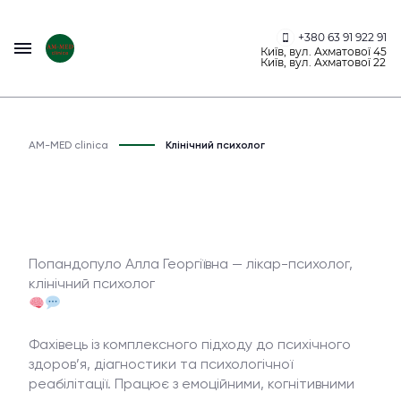
+380 63 91 922 91
Київ, вул. Ахматової 45
Київ, вул. Ахматової 22
AM-MED clinica
Клінічний психолог
Попандопуло Алла Георгіївна — лікар-психолог,
клінічний психолог
Фахівець із комплексного підходу до психічного
здоров’я, діагностики та психологічної
реабілітації. Працює з емоційними, когнітивними