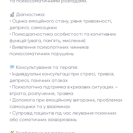
та психосоматичними розладами.
Діагностика:
• Оцінка емоційного стану, рівня тривожності,
депресії, самооцінки
• Психодіагностика особистості та когнітивних
функцій (увага, пам’ять, мислення)
• Виявлення психологічних чинників
психосоматичних порушень
Консультування та терапія:
• Індивідуальні консультації при стресі, тривозі,
депресії, панічних атаках
• Психологічна підтримка в кризових ситуаціях —
втрата, розлучення, травма
• Допомога при емоційному вигоранні, проблемах
самооцінки та у взаєминах
• Супровід пацієнтів під час лікування психічних
або соматичних захворювань