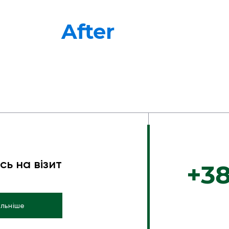
After
ь на візит
+38
льніше